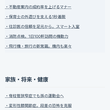
・不動産案内の成約率を上げるマナー
・保育士の外遊びを支える1秒着脱
・往診医の信頼を足元から。スマート入室
・消防点検。1日100軒訪問の機動力
・飛行機・旅行の新常識。機内も楽々
家族・将来・健康
・脊柱管狭窄症でも孫の運動会へ
・変形性膝関節症。段差の恐怖を克服